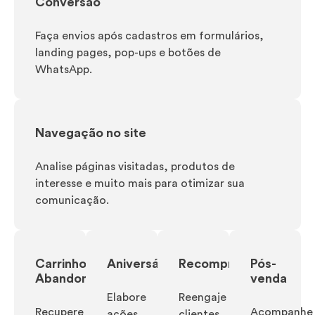
Conversão
Faça envios após cadastros em formulários,
landing pages, pop-ups e botões de
WhatsApp.
Navegação no site
Analise páginas visitadas, produtos de
interesse e muito mais para otimizar sua
comunicação.
Carrinho
Aniversário
Recompra
Pós-
Abandonado
venda
Elabore
Reengaje
Recupere
Acompanhe
ações
clientes