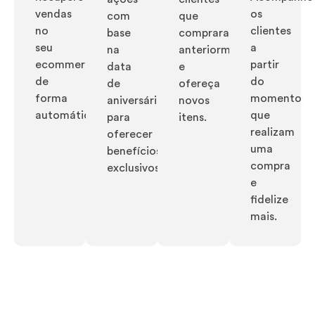
vendas
os
com
que
no
clientes
base
compraram
seu
a
na
anteriormente
ecommerce
partir
data
e
de
do
de
ofereça
forma
momento
aniversário
novos
automática!
que
para
itens.
realizam
oferecer
uma
benefícios
compra
exclusivos!
e
fidelize
mais.