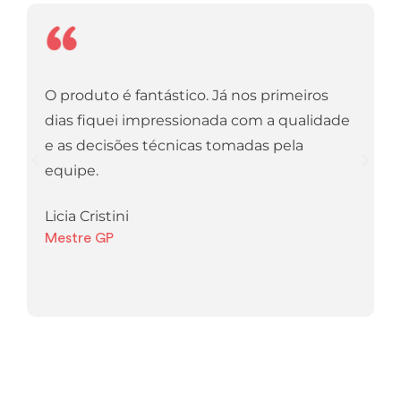
O produto é fantástico. Já nos primeiros
O
dias fiquei impressionada com a qualidade
U
e as decisões técnicas tomadas pela
n
equipe.
p
l
Licia Cristini
Mestre GP
B
F