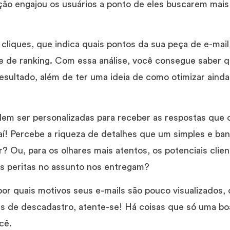
ão engajou os usuários a ponto de eles buscarem mais 
cliques, que indica quais pontos da sua peça de e-mail
 de ranking. Com essa análise, você consegue saber qua
esultado, além de ter uma ideia de como otimizar aind
em ser personalizadas para receber as respostas que o 
í! Percebe a riqueza de detalhes que um simples e banal
? Ou, para os olhares mais atentos, os potenciais clie
s peritas no assunto nos entregam?
por quais motivos seus e-mails são pouco visualizados,
ões de descadastro, atente-se! Há coisas que só uma bo
cê.