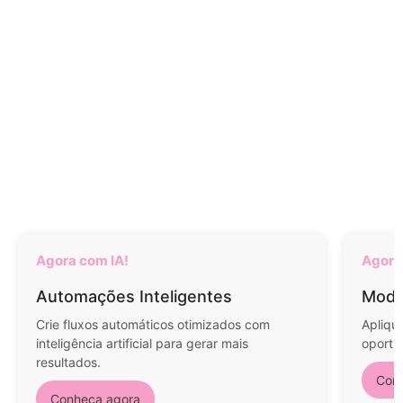
Agora com IA!
Agora
Automações Inteligentes
Mode
Crie fluxos automáticos otimizados com
Apliqu
inteligência artificial para gerar mais
oportu
resultados.
Con
Conheça agora