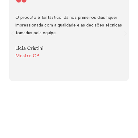
O produto é fantástico. Já nos primeiros dias fiquei
O
impressionada com a qualidade e as decisões técnicas
r
tomadas pela equipe.
c
c
Licia Cristini
Mestre GP
B
F