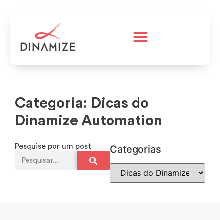
A Dinamize
Teste grátis
Categoria: Dicas do
Dinamize Automation
Pesquise por um post
Categorias