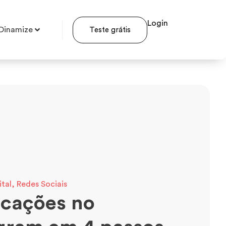
Login
Dinamize
Teste grátis
ital
,
Redes Sociais
icações no