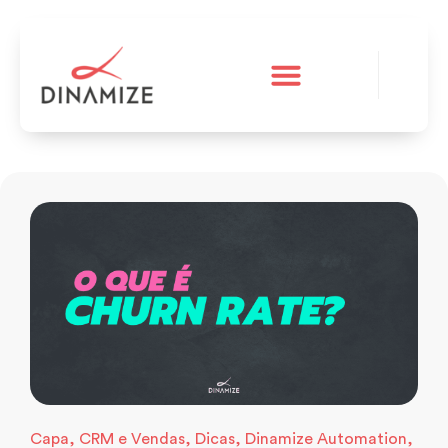
A Dinamize
Teste grátis
Capa
,
CRM e Vendas
,
Dicas
,
Dinamize Automation
,