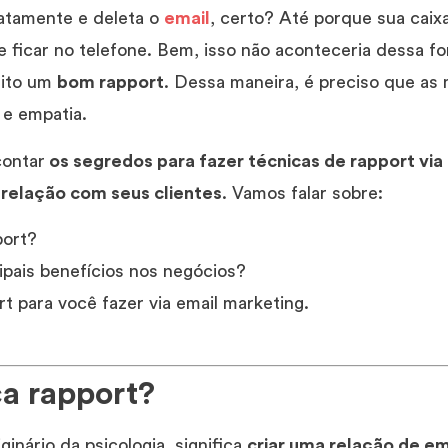
iatamente e deleta o
email
, certo? Até porque sua caix
 ficar no telefone. Bem, isso não aconteceria dessa f
eito um
bom rapport
. Dessa maneira, é preciso que as
 e empatia.
contar
os segredos para fazer técnicas de rapport via
 relação com seus clientes
. Vamos falar sobre:
port?
ipais benefícios nos negócios?
rt para você fazer via email marketing.
ca rapport?
inário da psicologia, significa
criar uma relação de e