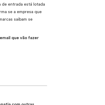
a de entrada está lotada
orma se a empresa que
 marcas saibam se
 email que vão fazer
mpatia com outras