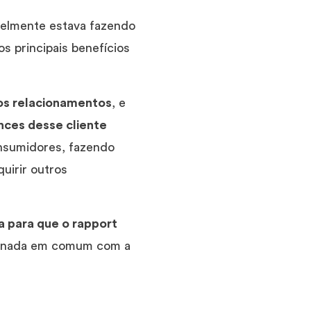
velmente estava fazendo
s principais benefícios
os relacionamentos
, e
nces desse cliente
onsumidores, fazendo
uirir outros
a para que o rapport
em nada em comum com a