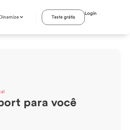
Login
Dinamize
Teste grátis
tal
port para você