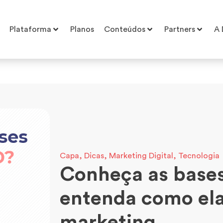
Plataforma
Planos
Conteúdos
Partners
A 
Capa
,
Dicas
,
Marketing Digital
,
Tecnologia
Conheça as bases
entenda como ela
marketing