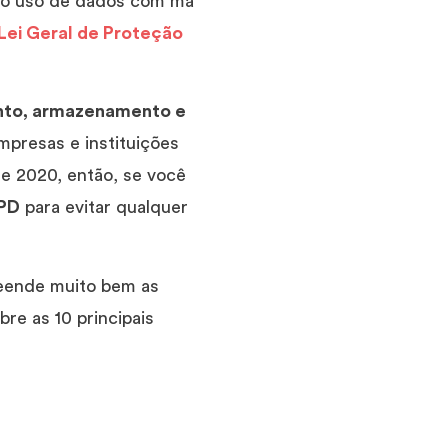
 o uso de dados com má
Lei Geral de Proteção
nto, armazenamento e
mpresas e instituições
e 2020, então, se você
GPD
para evitar qualquer
reende muito bem as
re as 10 principais