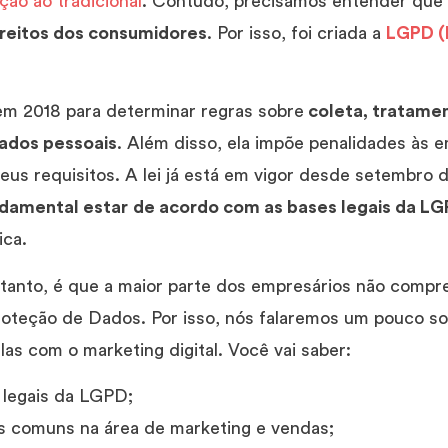
ção ao tradicional
. Contudo, precisamos entender que
direitos dos consumidores
. Por isso, foi criada a
LGPD (
m 2018 para determinar regras sobre
coleta, tratame
ados pessoais
. Além disso, ela impõe penalidades às e
s requisitos. A lei já está em vigor desde setembro d
ndamental estar
de acordo com as bases legais da L
ica.
tanto, é que a maior parte dos empresários não comp
roteção de Dados. Por isso, nós falaremos um pouco sob
las com o marketing digital. Você vai saber:
 legais da LGPD;
is comuns na área de marketing e vendas;