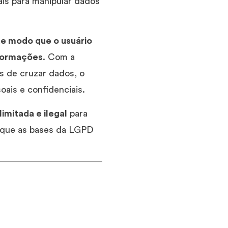
is para manipular dados
de modo que o usuário
nformações
. Com a
as de cruzar dados, o
ais e confidenciais.
ilimitada e ilegal
para
ão que as bases da LGPD