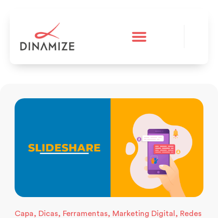
A Dinamize
Teste grátis
Capa
,
Dicas
,
Ferramentas
,
Marketing Digital
,
Redes