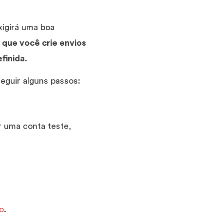
xigirá uma boa
que você crie envios
finida
.
seguir alguns passos:
r uma conta teste,
o
.