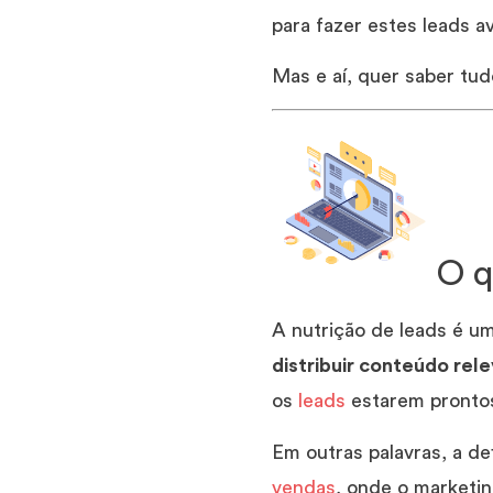
para fazer estes leads 
Mas e aí, quer saber tu
O q
A nutrição de leads é u
distribuir conteúdo rel
os
leads
estarem prontos
Em outras palavras, a de
vendas
, onde o marketin